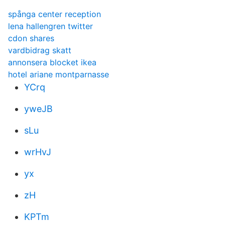
spånga center reception
lena hallengren twitter
cdon shares
vardbidrag skatt
annonsera blocket ikea
hotel ariane montparnasse
YCrq
yweJB
sLu
wrHvJ
yx
zH
KPTm